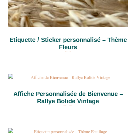
Etiquette / Sticker personnalisé – Thème
Fleurs
4,00
€
–
24,00
€
Plage
de
prix :
10,00 €
à
18,00 €
Affiche Personnalisée de Bienvenue –
Rallye Bolide Vintage
10,00
€
–
18,00
€
Plage
de
prix :
4,00 €
à
24,00 €