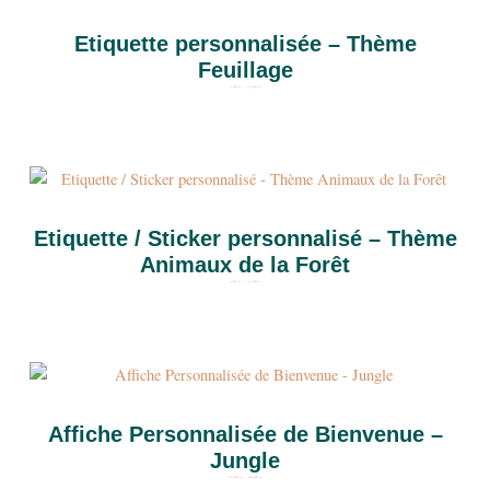
Etiquette personnalisée – Thème
Feuillage
4,00
€
–
24,00
€
Plage
de
prix :
4,00 €
à
24,00 €
Etiquette / Sticker personnalisé – Thème
Animaux de la Forêt
4,00
€
–
24,00
€
Plage
de
prix :
10,00 €
à
18,00 €
Affiche Personnalisée de Bienvenue –
Jungle
10,00
€
–
18,00
€