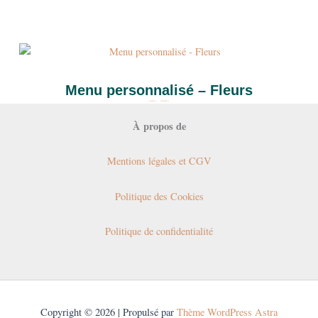
Plage
de
prix :
6,00 €
à
60,00 €
Menu personnalisé – Fleurs
6,00
€
–
60,00
€
À propos de
Mentions légales et CGV
Politique des Cookies
Politique de confidentialité
Copyright © 2026 |
Propulsé par
Thème WordPress Astra