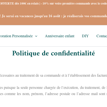
FERTE dès 100€ en relais | - 10% sur votre première commande avec le c
e serai en vacances jusqu'au 16 août : je réaliserais vos commande
oration Personnalisée
Anniversaire enfant
DIY
Contac
Politique de confidentialité
cessaires au traitement de sa commande et à l’établissement des facture
es puisque la seule personne chargée de l’exécution, du traitement, de
comme les nom, prénom, l’adresse postale ou l’adresse mail sont rens