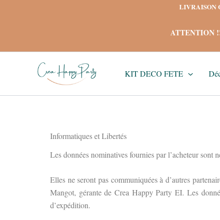
Aller
LIVRAISON OF
au
contenu
ATTENTION !! J
KIT DECO FETE
Déc
Informatiques et Libertés
Les données nominatives fournies par l’acheteur sont né
Elles ne seront pas communiquées à d’autres partenair
Mangot, gérante de Crea Happy Party EI. Les données 
d’expédition.