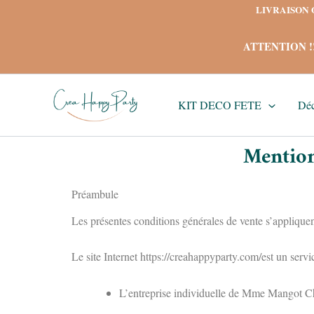
Aller
LIVRAISON OF
au
contenu
ATTENTION !! J
KIT DECO FETE
Déc
Mention
Préambule
Les présentes conditions générales de vente s’appliquen
Le site Internet https://creahappyparty.com/est un servic
L’entreprise individuelle de Mme Mangot Ch