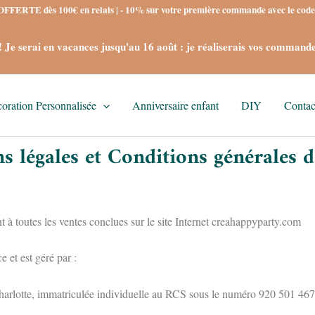
FERTE dès 100€ en relais | - 10% sur votre première commande avec le c
e serai en vacances jusqu'au 16 août : je réaliserais vos commande
oration Personnalisée
Anniversaire enfant
DIY
Contac
s légales et Conditions générales d
t à toutes les ventes conclues sur le site Internet creahappyparty.com
e et est géré par :
arlotte, immatriculée individuelle au RCS sous le numéro 920 501 467