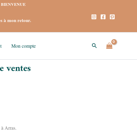
ode BIENVENUE
s à mon retour.
Rechercher
t
Mon compte
e ventes
 à Arras.