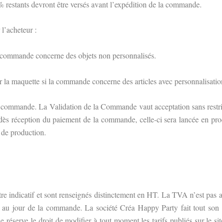
% restants devront être versés avant l’expédition de la commande.
l’acheteur :
la commande concerne des objets non personnalisés.
r la maquette si la commande concerne des articles avec personnalisatio
la commande. La Validation de la Commande vaut acceptation sans restri
et dès réception du paiement de la commande, celle-ci sera lancée en pr
e de production.
titre indicatif et sont renseignés distinctement en HT.
La TVA n’est pas a
es au jour de la commande. La société Créa Happy Party fait tout son pos
serve le droit de modifier à tout moment les tarifs publiés sur le site i