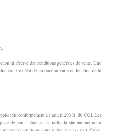
n.
ction ni réserve des conditions générales de vente. Une
oduction. Le délai de production varie en fonction de la
pplicable conformément à l’article 293 B. du CGI.
Les
sible pour actualiser les tarifs du site internet aussi
nternet ou sur toute autre publicité de sa part (flyers,