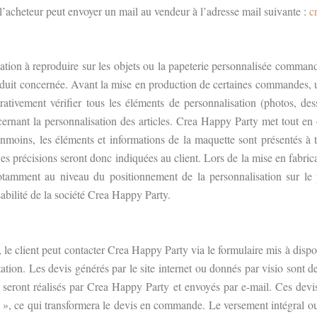
l’acheteur peut envoyer un mail au vendeur à l’adresse mail suivante :
c
tion à reproduire sur les objets ou la papeterie personnalisée commandée
roduit concernée. Avant la mise en production de certaines commandes, u
rativement vérifier tous les éléments de personnalisation (photos, dess
rnant la personnalisation des articles. Crea Happy Party met tout en 
anmoins, les éléments et informations de la maquette sont présentés à t
 précisions seront donc indiquées au client. Lors de la mise en fabricati
otamment au niveau du positionnement de la personnalisation sur le pr
abilité de la société Crea Happy Party.
le client peut contacter Crea Happy Party via le formulaire mis à dispo
tation. Les devis générés par le site internet ou donnés par visio sont d
seront réalisés par Crea Happy Party et envoyés par e-mail. Ces devis,
», ce qui transformera le devis en commande. Le versement intégral o