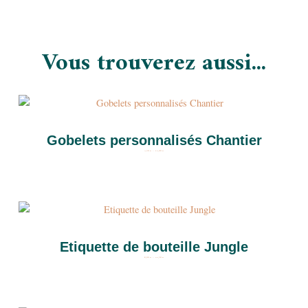
Vous trouverez aussi...
Plage
de
prix :
4,50 €
à
16,00 €
Gobelets personnalisés Chantier
4,50
€
–
16,00
€
Plage
de
prix :
8,00 €
à
24,50 €
Etiquette de bouteille Jungle
8,00
€
–
24,50
€
Plage