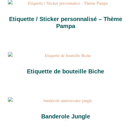
de
prix :
4,00 €
à
24,00 €
Etiquette / Sticker personnalisé – Thème
Pampa
4,00
€
–
24,00
€
Plage
de
prix :
8,00 €
à
24,50 €
Etiquette de bouteille Biche
8,00
€
–
24,50
€
Banderole Jungle
15,00
€