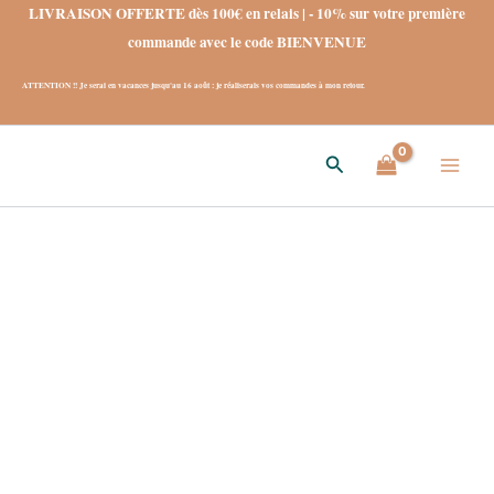
Aller
LIVRAISON OFFERTE dès 100€ en relais | - 10% sur votre première
au
commande avec le code BIENVENUE
contenu
ATTENTION !! Je serai en vacances jusqu'au 16 août : je réaliserais vos commandes à mon retour.
Rechercher