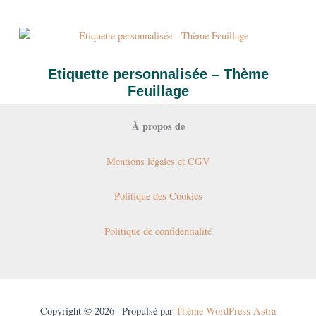
Plage
de
prix :
4,00 €
à
24,00 €
Etiquette personnalisée – Thème
Feuillage
4,00
€
–
24,00
€
À propos de
Mentions légales et CGV
Politique des Cookies
Politique de confidentialité
Copyright © 2026 |
Propulsé par
Thème WordPress Astra